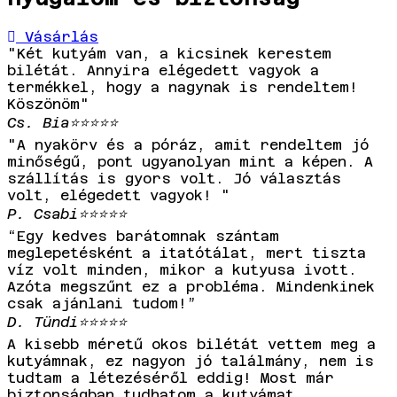
Vásárlás
"Két kutyám van, a kicsinek kerestem
bilétát. Annyira elégedett vagyok a
termékkel, hogy a nagynak is rendeltem!
Köszönöm"
Cs. Bia
⭐⭐⭐⭐⭐
"A nyakörv és a póráz, amit rendeltem jó
minőségű, pont ugyanolyan mint a képen. A
szállítás is gyors volt. Jó választás
volt, elégedett vagyok! "
P. Csabi
⭐⭐⭐⭐⭐
“Egy kedves barátomnak szántam
meglepetésként a itatótálat, mert tiszta
víz volt minden, mikor a kutyusa ivott.
Azóta megszűnt ez a probléma. Mindenkinek
csak ajánlani tudom!”
D. Tündi
⭐⭐⭐⭐⭐
A kisebb méretű okos bilétát vettem meg a
kutyámnak, ez nagyon jó találmány, nem is
tudtam a létezéséről eddig! Most már
biztonságban tudhatom a kutyámat.