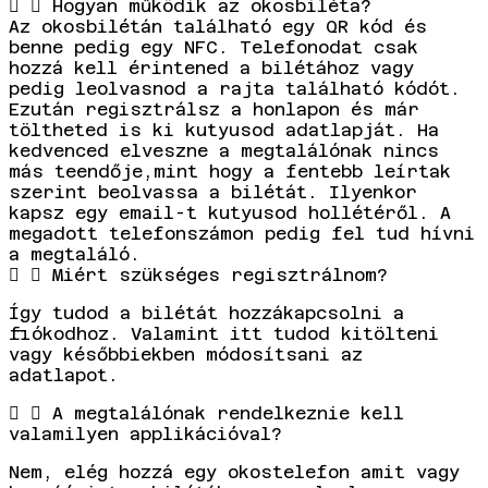
Hogyan működik az okosbiléta?
Az okosbilétán található egy QR kód és
benne pedig egy NFC. Telefonodat csak
hozzá kell érintened a bilétához vagy
pedig leolvasnod a rajta található kódót.
Ezután regisztrálsz a honlapon és már
töltheted is ki kutyusod adatlapját. Ha
kedvenced elveszne a megtalálónak nincs
más teendője,mint hogy a fentebb leírtak
szerint beolvassa a bilétát. Ilyenkor
kapsz egy email-t kutyusod hollétéről. A
megadott telefonszámon pedig fel tud hívni
a megtaláló.
Miért szükséges regisztrálnom?
Így tudod a bilétát hozzákapcsolni a
fiókodhoz. Valamint itt tudod kitölteni
vagy későbbiekben módosítsani az
adatlapot.
A megtalálónak rendelkeznie kell
valamilyen applikációval?
Nem, elég hozzá egy okostelefon amit vagy