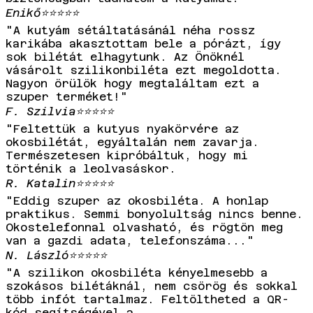
Enikő
⭐⭐⭐⭐⭐
"A kutyám sétáltatásánál néha rossz
karikába akasztottam bele a pórázt, így
sok bilétát elhagytunk. Az Önöknél
vásárolt szilikonbiléta ezt megoldotta.
Nagyon örülök hogy megtaláltam ezt a
szuper terméket!"
F. Szilvia
⭐⭐⭐⭐⭐
"Feltettük a kutyus nyakörvére az
okosbilétát, egyáltalán nem zavarja.
Természetesen kipróbáltuk, hogy mi
történik a leolvasáskor.
R. Katalin
⭐⭐⭐⭐⭐
"Eddig szuper az okosbiléta. A honlap
praktikus. Semmi bonyolultság nincs benne.
Okostelefonnal olvasható, és rögtön meg
van a gazdi adata, telefonszáma..."
N. László
⭐⭐⭐⭐⭐
"A szilikon okosbiléta kényelmesebb a
szokásos bilétáknál, nem csörög és sokkal
több infót tartalmaz. Feltöltheted a QR-
kód segítségével a