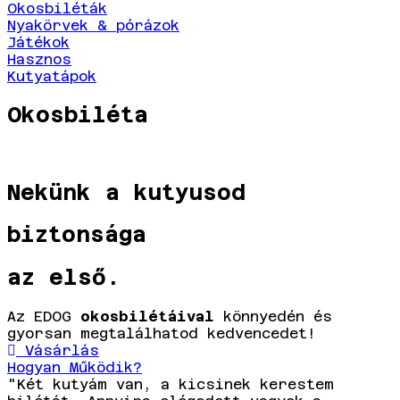
Okosbiléták
Nyakörvek & pórázok
Játékok
Hasznos
Kutyatápok
Okosbiléta
Nekünk a kutyusod
biztonsága
az első.
Az EDOG
okosbilétáival
könnyedén és
gyorsan megtalálhatod kedvencedet!
Vásárlás
Hogyan Működik?
"Két kutyám van, a kicsinek kerestem