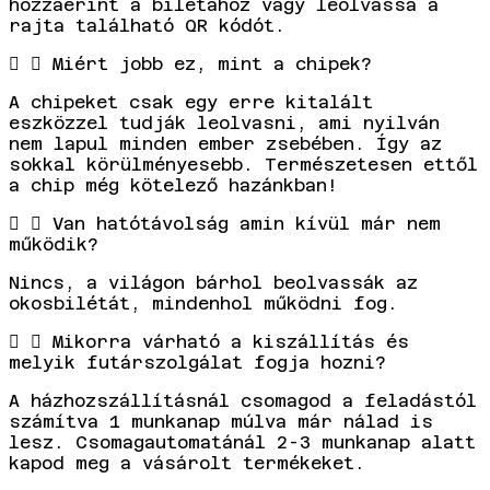
hozzáérint a bilétához vagy leolvassa a
rajta található QR kódót.
Miért jobb ez, mint a chipek?
A chipeket csak egy erre kitalált
eszközzel tudják leolvasni, ami nyilván
nem lapul minden ember zsebében. Így az
sokkal körülményesebb. Természetesen ettől
a chip még kötelező hazánkban!
Van hatótávolság amin kívül már nem
működik?
Nincs, a világon bárhol beolvassák az
okosbilétát, mindenhol működni fog.
Mikorra várható a kiszállítás és
melyik futárszolgálat fogja hozni?
A házhozszállításnál csomagod a feladástól
számítva 1 munkanap múlva már nálad is
lesz. Csomagautomatánál 2-3 munkanap alatt
kapod meg a vásárolt termékeket.