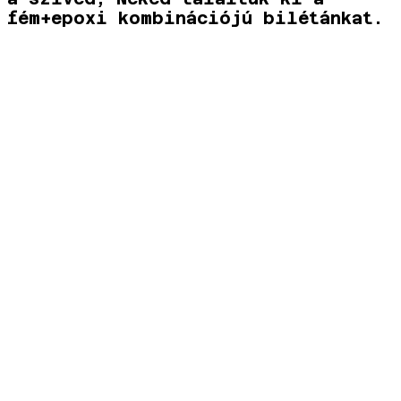
fém+epoxi kombinációjú bilétánkat.