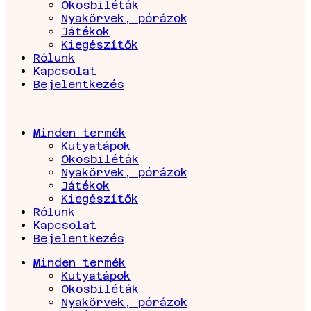
Okosbiléták
Nyakörvek, pórázok
Játékok
Kiegészítők
Rólunk
Kapcsolat
Bejelentkezés
Minden termék
Kutyatápok
Okosbiléták
Nyakörvek, pórázok
Játékok
Kiegészítők
Rólunk
Kapcsolat
Bejelentkezés
Minden termék
Kutyatápok
Okosbiléták
Nyakörvek, pórázok