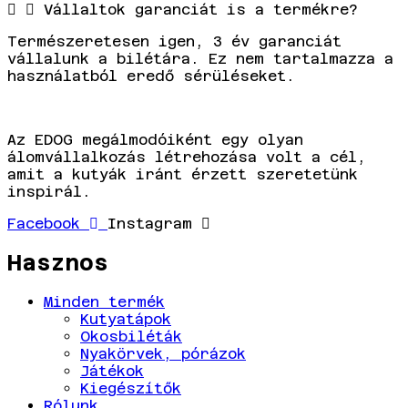
Vállaltok garanciát is a termékre?
Természeretesen igen, 3 év garanciát
vállalunk a bilétára. Ez nem tartalmazza a
használatból eredő sérüléseket.
Az EDOG megálmodóiként egy olyan
álomvállalkozás létrehozása volt a cél,
amit a kutyák iránt érzett szeretetünk
inspirál.
Facebook
Instagram
Hasznos
Minden termék
Kutyatápok
Okosbiléták
Nyakörvek, pórázok
Játékok
Kiegészítők
Rólunk