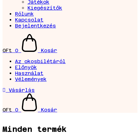
Játékok
Kiegészítők
Rólunk
Kapcsolat
Bejelentkezés
0
Ft
0
Kosár
Az okosbilétáról
Előnyök
Használat
Vélemények
Vásárlás
0
Ft
0
Kosár
Minden termék