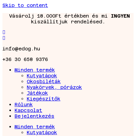
Skip to content
Vásárolj 18.000Ft értékben és mi
INGYEN
kiszállítjuk rendelésed.
info@edog.hu
+36 30 658 9376
Minden termék
Kutyatápok
Okosbiléták
Nyakörvek, pórázok
Játékok
Kiegészítők
Rólunk
Kapcsolat
Bejelentkezés
Minden termék
Kutyatápok