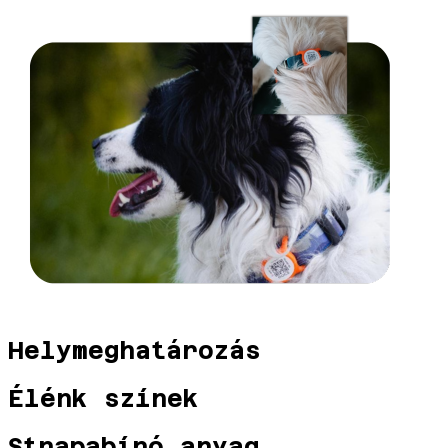
Helymeghatározás
Élénk színek
Strapabíró anyag