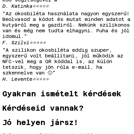
D. Katinka
⭐⭐⭐⭐⭐
"Az okosbiléta használata nagyon egyszerű!
Beolvasod a kódot és mutat minden adatot a
kutyáról meg a gazdiról. Nekünk szilikonos
van és még nem tudta elhagyni. Puha és jól
idomul."
F. Szilvi
⭐⭐⭐⭐⭐
"A szilikon okosbiléta eddig szuper,
egyszerű volt beállítani, jól működik az
NFC-vel meg a QR kóddal is, az külön
tetszik, hogy jön róla e-mail, ha
szkennelve van 🙂"
H. Levente
⭐⭐⭐⭐⭐
Gyakran ismételt kérdések
Kérdéseid vannak?
Jó helyen jársz!