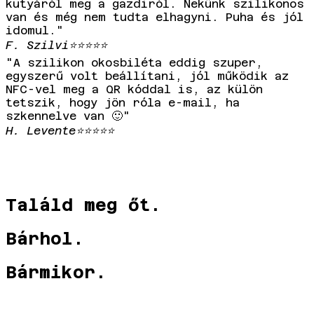
kutyáról meg a gazdiról. Nekünk szilikonos
van és még nem tudta elhagyni. Puha és jól
idomul."
F. Szilvi
⭐⭐⭐⭐⭐
"A szilikon okosbiléta eddig szuper,
egyszerű volt beállítani, jól működik az
NFC-vel meg a QR kóddal is, az külön
tetszik, hogy jön róla e-mail, ha
szkennelve van 🙂"
H. Levente
⭐⭐⭐⭐⭐
Találd meg őt.
Bárhol.
Bármikor.