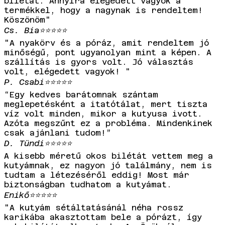
bilétát. Annyira elégedett vagyok a
termékkel, hogy a nagynak is rendeltem!
Köszönöm"
Cs. Bia
⭐⭐⭐⭐⭐
"A nyakörv és a póráz, amit rendeltem jó
minőségű, pont ugyanolyan mint a képen. A
szállítás is gyors volt. Jó választás
volt, elégedett vagyok! "
P. Csabi
⭐⭐⭐⭐⭐
“Egy kedves barátomnak szántam
meglepetésként a itatótálat, mert tiszta
víz volt minden, mikor a kutyusa ivott.
Azóta megszűnt ez a probléma. Mindenkinek
csak ajánlani tudom!”
D. Tündi
⭐⭐⭐⭐⭐
A kisebb méretű okos bilétát vettem meg a
kutyámnak, ez nagyon jó találmány, nem is
tudtam a létezéséről eddig! Most már
biztonságban tudhatom a kutyámat.
Enikő
⭐⭐⭐⭐⭐
"A kutyám sétáltatásánál néha rossz
karikába akasztottam bele a pórázt, így