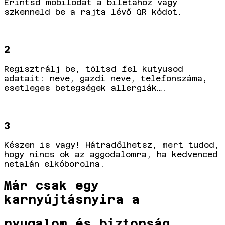
Érintsd mobilodat a bilétához vagy
szkenneld be a rajta lévő QR kódot.
2
Regisztrálj be, töltsd fel kutyusod
adatait: neve, gazdi neve, telefonszáma,
esetleges betegségek allergiák….
3
Készen is vagy! Hátradőlhetsz, mert tudod,
hogy nincs ok az aggodalomra, ha kedvenced
netalán elkóborolna.
Már csak egy
karnyújtásnyira a
nyugalom és biztonság