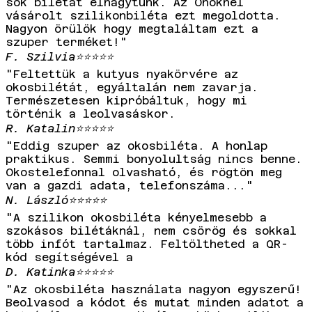
sok bilétát elhagytunk. Az Önöknél
vásárolt szilikonbiléta ezt megoldotta.
Nagyon örülök hogy megtaláltam ezt a
szuper terméket!"
F. Szilvia
⭐⭐⭐⭐⭐
"Feltettük a kutyus nyakörvére az
okosbilétát, egyáltalán nem zavarja.
Természetesen kipróbáltuk, hogy mi
történik a leolvasáskor.
R. Katalin
⭐⭐⭐⭐⭐
"Eddig szuper az okosbiléta. A honlap
praktikus. Semmi bonyolultság nincs benne.
Okostelefonnal olvasható, és rögtön meg
van a gazdi adata, telefonszáma..."
N. László
⭐⭐⭐⭐⭐
"A szilikon okosbiléta kényelmesebb a
szokásos bilétáknál, nem csörög és sokkal
több infót tartalmaz. Feltöltheted a QR-
kód segítségével a
D. Katinka
⭐⭐⭐⭐⭐
"Az okosbiléta használata nagyon egyszerű!
Beolvasod a kódot és mutat minden adatot a