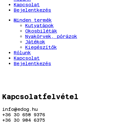
Kapcsolat
Bejelentkezés
Minden termék
Kutyatápok
Okosbiléták
Nyakörvek, pórázok
Játékok
Kiegészítők
Rólunk
Kapcsolat
Bejelentkezés
Kapcsolatfelvétel
info@edog.hu
+36 30 658 9376
+36 30 984 6375