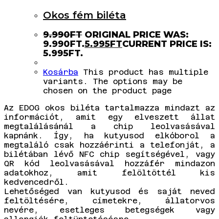
Okos fém biléta
9.990
FT
ORIGINAL PRICE WAS:
9.990FT.
5.995
FT
CURRENT PRICE IS:
5.995FT.
Kosárba
This product has multiple
variants. The options may be
chosen on the product page
Az EDOG okos biléta tartalmazza mindazt az
információt, amit egy elveszett állat
megtalálásánál a chip leolvasásával
kapnánk. Így, ha kutyusod elkóborol a
megtaláló csak hozzáérinti a telefonját, a
bilétában lévő NFC chip segítségével, vagy
QR kód leolvasásával hozzáfér mindazon
adatokhoz, amit felöltöttél kis
kedvencedről.
Lehetőséged van kutyusod és saját neved
feltöltésére, címetekre, állatorvos
nevére, esetleges betegségek vagy