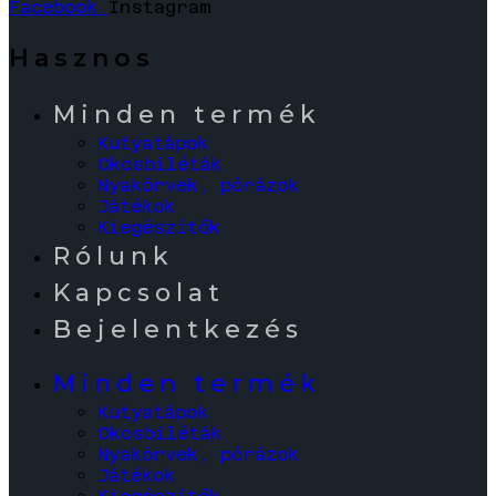
Facebook
Instagram
Hasznos
Minden termék
Kutyatápok
Okosbiléták
Nyakörvek, pórázok
Játékok
Kiegészítők
Rólunk
Kapcsolat
Bejelentkezés
Minden termék
Kutyatápok
Okosbiléták
Nyakörvek, pórázok
Játékok