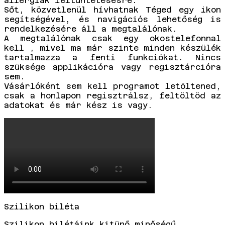
allergiák feltüntetésésre.
Sőt, közvetlenül hívhatnak Téged egy ikon
segítségével, és navigációs lehetőség is
rendelkezésére áll a megtalálónak.
A megtalálónak csak egy okostelefonnal
kell , mivel ma már szinte minden készülék
tartalmazza a fenti funkciókat. Nincs
szüksége applikációra vagy regisztárcióra
sem.
Vásárlóként sem kell programot letöltened,
csak a honlapon regisztrálsz, feltöltöd az
adatokat és már kész is vagy.
Szilikon biléta
Szilikon bilétáink kitünő minőségű