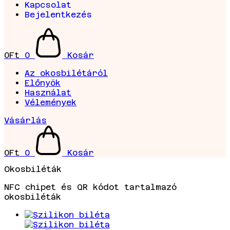
Kapcsolat
Bejelentkezés
0
Ft
0
Kosár
Az okosbilétáról
Előnyök
Használat
Vélemények
Vásárlás
0
Ft
0
Kosár
Okosbiléták
NFC chipet és QR kódot tartalmazó
okosbiléták