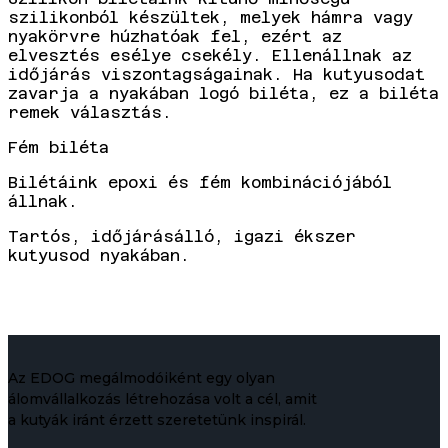
szilikonból készültek, melyek hámra vagy
nyakörvre húzhatóak fel, ezért az
elvesztés esélye csekély. Ellenállnak az
időjárás viszontagságainak. Ha kutyusodat
zavarja a nyakában logó biléta, ez a biléta
remek választás.
Fém biléta
Bilétáink epoxi és fém kombinációjából
állnak.
Tartós, időjárásálló, igazi ékszer
kutyusod nyakában.
Az EDOG megálmodóiként egy olyan
álomvállalkozás létrehozása volt a cél, amit
a kutyák iránt érzett szeretetünk inspirál.